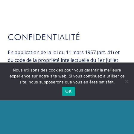
CONFIDENTIALITÉ
En application de la loi du 11 mars 1957 (art. 41) et
du code de la propriété intellectuelle du 1er juillet
1992 : l’ensemble des textes, illustrations,
Nous utilisons des cookies pour vous garantir la meilleure
photographies, plans, dessins, animations, vidéos,
expérience sur notre site web. Si vous continuez à utiliser ce
site, nous supposerons que vous en êtes satisfait.
sons contenus sur ce site ne peuvent être utilisés ou
reproduits sans l’autorisation de l’éditeur. Pour
OK
toute demande de reproduction ou d’utilisation
d’éléments contenus sur ce site, contactez le
responsable du site.